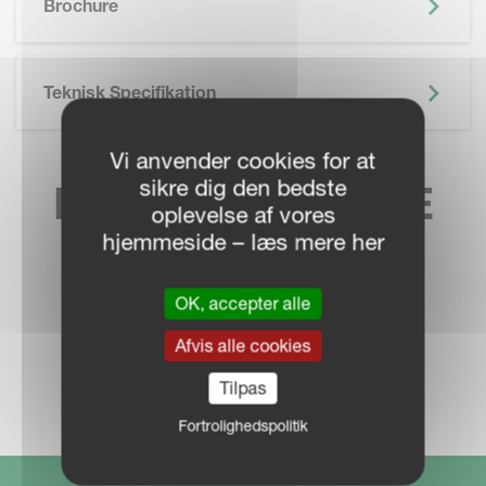
Brochure
Teknisk Specifikation
Vi anvender cookies for at
sikre dig den bedste
FIND DIN LOKALE
oplevelse af vores
hjemmeside – læs mere her
FORHANDLER
OK, accepter alle
Afvis alle cookies
FORHANDLERE
Tilpas
Fortrolighedspolitik