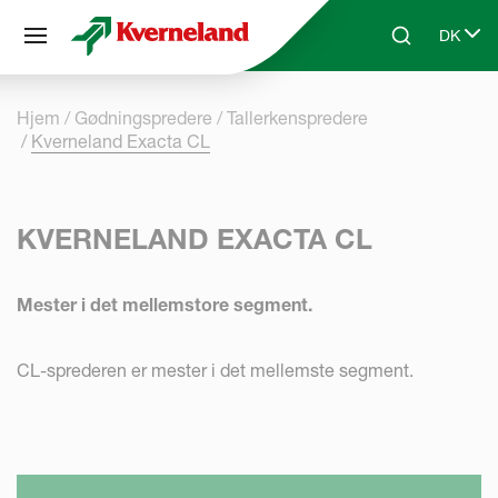
CCookie-styringspanel
DK
Skip to main content
Search
Select 
Hjem
Gødningspredere
Tallerkenspredere
Kverneland Exacta CL
KVERNELAND EXACTA CL
Mester i det mellemstore segment.
CL-sprederen er mester i det mellemste segment.