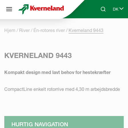
CCookie-styringspanel
DK
Skip to main content
Search
Select 
Hjem
River
Én-rotores river
Kverneland 9443
KVERNELAND 9443
Kompakt design med lavt behov for hestekræfter
CompactLine enkelt rotorrive med 4,30 m arbejdsbredde
HURTIG NAVIGATION