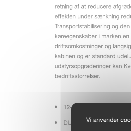
retning af at reducere afgrø
effekten under sænkning red
Transportstabilisering og de
køreegenskaber i marken.en v
driftsomkostninger og langsigt
kabinen og er standard udelu
udstyrsopgraderinger kan Kve
bedriftsstørrelser.
12-armet højkapacitetsrotor
Vi anvender cook
DUO-tænder giver høj riv