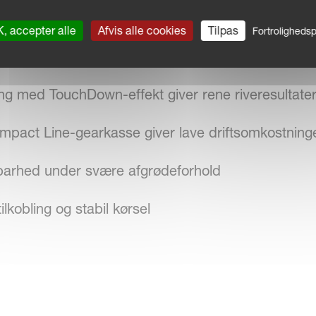
 afgrødetab og øger løftehøjden
, accepter alle
Afvis alle cookies
Tilpas
Fortrolighedspo
n med over 45 cm i den smalleste position for sikr
ning med TouchDown-effekt giver rene riveresultate
mpact Line-gearkasse giver lave driftsomkostning
barhed under svære afgrødeforhold
kobling og stabil kørsel