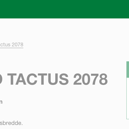
Skip to main content
actus 2078
 TACTUS 2078
n
dsbredde.