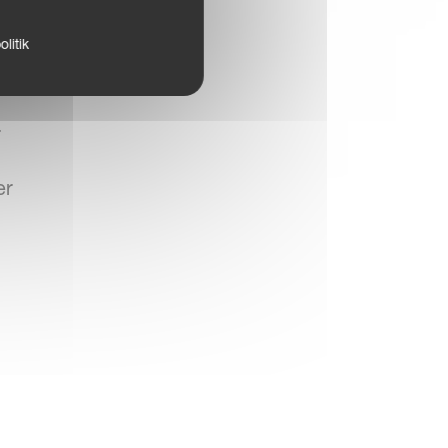
litik
e, bløde vendinger
r
er