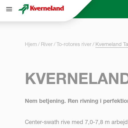
CCookie-styringspanel
Hjem
River
To-rotores river
Kverneland T
KVERNELAND
Nem betjening. Ren rivning i perfektio
Center-swath rive med 7,0-7,8 m arbej