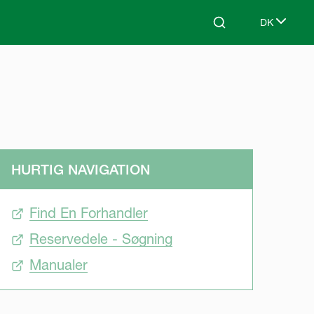
DK
Search
Select lang
HURTIG NAVIGATION
Find En Forhandler
Reservedele - Søgning
Manualer