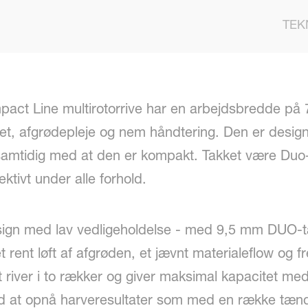
TEK
ct Line multirotorrive har en arbejdsbredde på 7,
t, afgrødepleje og nem håndtering. Den er designet 
t, samtidig med at den er kompakt. Takket være Du
ektivt under alle forhold.
ign med lav vedligeholdelse - med 9,5 mm DUO-tæ
 rent løft af afgrøden, et jævnt materialeflow og fr
river i to rækker og giver maksimal kapacitet med
at opnå harveresultater som med en række tænder, h