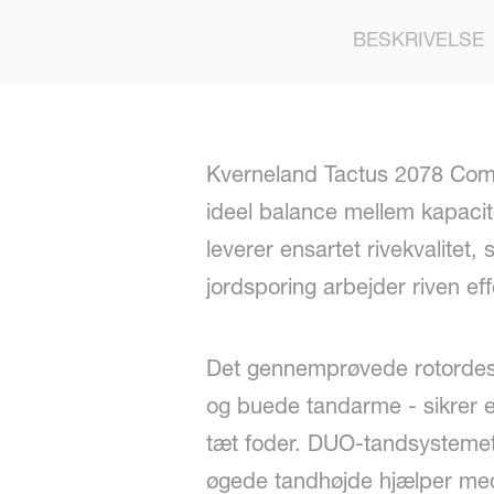
BESKRIVELSE
Kverneland Tactus 2078 Compa
ideel balance mellem kapacite
leverer ensartet rivekvalite
jordsporing arbejder riven eff
Det gennemprøvede rotordes
og buede tandarme - sikrer et
tæt foder. DUO-tandsystemet 
øgede tandhøjde hjælper med 