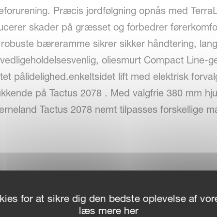
deforurening. Præcis jordfølgning opnås med Terr
ucerer skader på græsset og forbedrer førerkomfo
n robuste bæreramme sikrer sikker håndtering, lang
edligeholdelsesvenlig, oliesmurt Compact Line-ge
et pålidelighed.enkeltsidet lift med elektrisk forva
kkende på Tactus 2078 . Med valgfrie 380 mm hjul
rneland Tactus 2078 nemt tilpasses forskellige m
 til effektiv rivning
ies for at sikre dig den bedste oplevelse af v
ekapacitet og skånsom håndtering af afgrøden
læs mere her