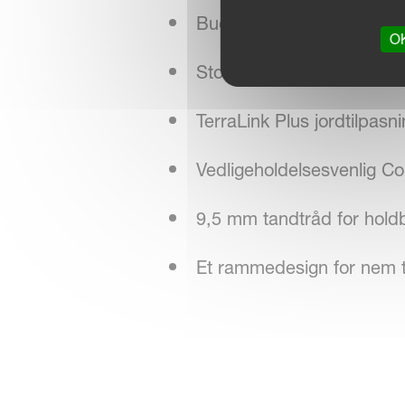
Buede tandarme reducerer
OK
Stor frihøjde på foragere
TerraLink Plus jordtilpas
Vedligeholdelsesvenlig Co
9,5 mm tandtråd for hold
Et rammedesign for nem til