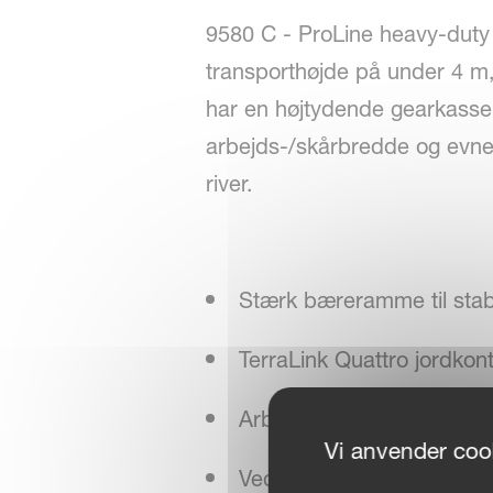
9580 C - ProLine heavy-duty 
transporthøjde på under 4 m,
har en højtydende gearkasse
arbejds-/skårbredde og evnen 
river.
Stærk bæreramme til stabil
TerraLink Quattro jordkon
Arbejdsbredden kan juster
Vi anvender cook
Vedligeholdelsesfri ProLi