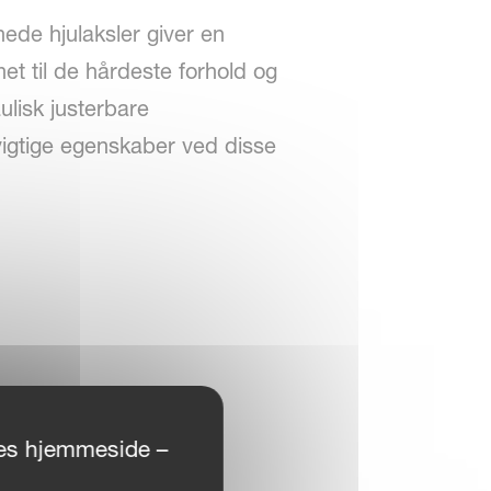
ede hjulaksler giver en
t til de hårdeste forhold og
lisk justerbare
 vigtige egenskaber ved disse
ores hjemmeside –