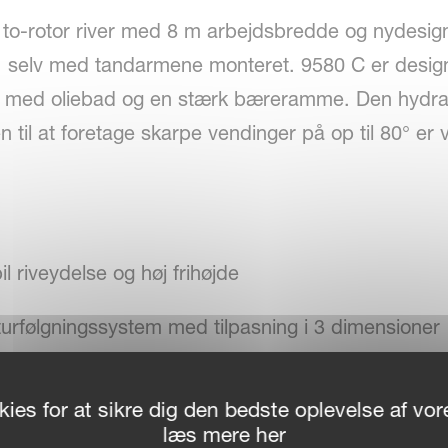
to-rotor river med 8 m arbejdsbredde og nydesign
 selv med tandarmene monteret. 9580 C er designe
 med oliebad og en stærk bæreramme. Den hydrau
til at foretage skarpe vendinger på op til 80° er
 riveydelse og høj frihøjde
turfølgningssystem med tilpasning i 3 dimensioner
es hydraulisk fra traktorkabinen
ies for at sikre dig den bedste oplevelse af v
læs mere her
ne-gearkasse med helt lukket oliebad