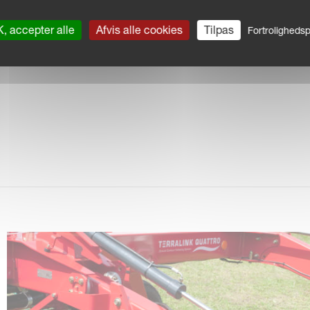
 til smalle veje med 380 mm hjul som standard
, accepter alle
Afvis alle cookies
Tilpas
Fortrolighedspo