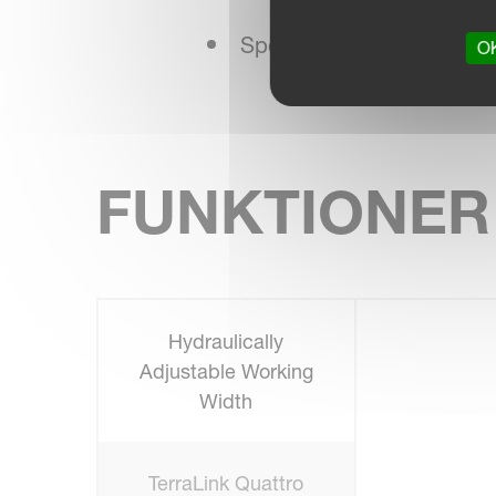
Specialdesignet bagaksel
OK
FUNKTIONER
Hydraulically
Adjustable Working
Width
TerraLink Quattro