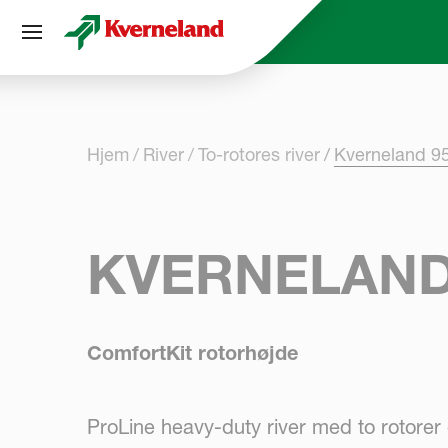
CCookie-styringspanel
Hjem
River
To-rotores river
Kverneland 9
KVERNELAND
ComfortKit rotorhøjde
ProLine heavy-duty river med to rotore