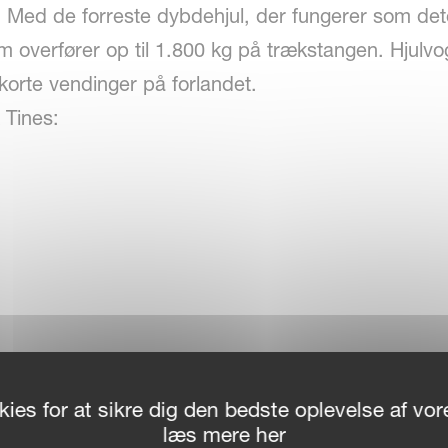
 Med de forreste dybdehjul, der fungerer som dete
 overfører op til 1.800 kg på trækstangen. Hjulvog
korte vendinger på forlandet.
 Tines:
ies for at sikre dig den bedste oplevelse af v
læs mere her