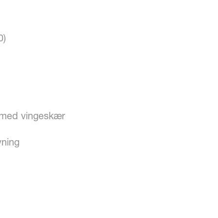
0)
med vingeskær
vning