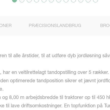
IONER
PRÆCISIONSLANDBRUG
BRO
n til alle årstider, til at udføre dyb jordløsning såv
har en veltilrettelagt tandopstilling over 5 række
n optimerede tandposition sikrer et jævnt jordfl
e.
 og 8,00 m arbejdsbredde til traktorer op til 450 
kke til lave driftsomkostninger. En topfunktion på T