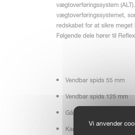
vægtoverføringssystem (ALT).
vægtoverføringssystemet, som
redskabet for at sikre meget 
Følgende dele hører til Reflex
Vendbar spids 55 mm
Vendbar spids 125 mm
Gåsefod 240 mm
Vi anvender cook
Karbidspids 50 mm