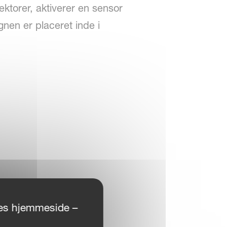
ktorer, aktiverer en sensor
nen er placeret inde i
ores hjemmeside –