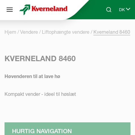
CCookie-styringspanel
DK
Skip to main content
Search
Select 
Hjem
Vendere
Liftophængte vendere
Kverneland 8460
KVERNELAND 8460
Høvenderen til at lave hø
Kompakt vender - ideel til høslæt
HURTIG NAVIGATION