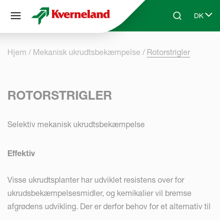
CCookie-styringspanel
DK
Skip to main content
Search
Select 
Hjem
Mekanisk ukrudtsbekæmpelse
Rotorstrigler
ROTORSTRIGLER
Selektiv mekanisk ukrudtsbekæmpelse
Effektiv
Visse ukrudtsplanter har udviklet resistens over for
ukrudsbekæmpelsesmidler, og kemikalier vil bremse
afgrødens udvikling. Der er derfor behov for et alternativ til
effektiv ukrudtsbekæmpelse under forskellige forhold. Den