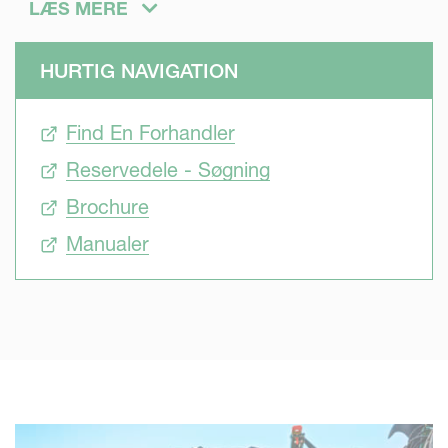
LÆS MERE
roterende radrenser, Helios, virker også i tilfælde af
resistens og kan anvendes i tidlig vækststadie til blind
HURTIG NAVIGATION
ukrudtsbekæmpelse. Den erstatter og/eller udvider
mulighederne for at reagere, når forholdene begrænser
Find En Forhandler
anvendelsen af kemisk afgrødepleje.
Reservedele - Søgning
Brochure
Manualer
Bæredygtig
På grund af klimaforandringer står landmændene ofte over
for tørke, hvilket resulterer i en hård jordoverflade med
begrænsede vandreserver. Kraftige regnskyl, som det
andet ekstreme vejrforhold, resulterer i udtørrende skorper.