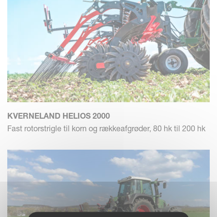
Tilførslen af næringsstoffer til rødderne skal forbedres. Ved
at knække den øverste overjord fremmer Helios frøene og
genopretter vand- og luftstrømmen, hvilket stimulerer de
fysisk-kemiske reaktioner og jordlivet.
Præcis
KVERNELAND HELIOS 2000
Selektiv mekanisk ukrudtsbekæmpelse kræver præcision.
Fast rotorstrigle til korn og rækkeafgrøder, 80 hk til 200 hk
Den jævne arbejdsdybde, der er tilpasset afgrødens
fremvækst og sådybde, reducerer den negative påvirkning
af afgrøderne. Der kan indstilles en præcis
hastighedsstyring for at arbejde så aggressivt som
nødvendigt, hvilket maksimerer ydelsen og udbyttet.