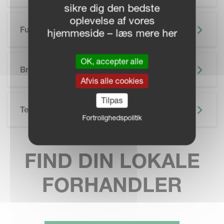
sikre dig den bedste
oplevelse af vores
Funktioner
hjemmeside – læs mere her
SKIP BROCHURE
OK, accepter alle
Brochure
Afvis alle cookies
Tilpas
Teknisk Specifikation
Fortrolighedspolitik
FIND DIN LOKALE
FORHANDLER