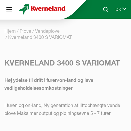
CCookie-styringspanel
DK
Skip to main content
Search
Select 
Hjem
Plove
Vendeplove
Kverneland 3400 S VARIOMAT
KVERNELAND 3400 S VARIOMAT
Høj ydelse til drift i furen/on-land og lave
vedligeholdelsesomkostninger
I furen og on-land, Ny generation af liftophængte vende
plove Maksimer output og pløjningsevne 5 - 7 furer