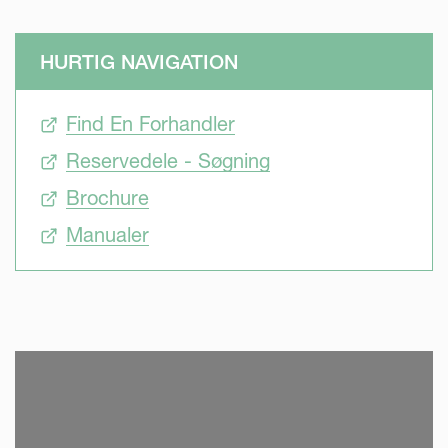
HURTIG NAVIGATION
Find En Forhandler
Reservedele - Søgning
Brochure
Manualer
SKIP VIDEO
S