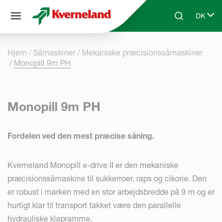
CCookie-styringspanel
DK
Skip to main content
Search
Select 
Hjem
Såmaskiner
Mekaniske præcisionssåmaskiner
Monopill 9m PH
Monopill 9m PH
Fordelen ved den mest præcise såning.
Kverneland Monopill e-drive II er den mekaniske
præcisionssåmaskine til sukkerroer, raps og cikorie. Den
er robust i marken med en stor arbejdsbredde på 9 m og er
hurtigt klar til transport takket være den parallelle
hydrauliske klapramme.