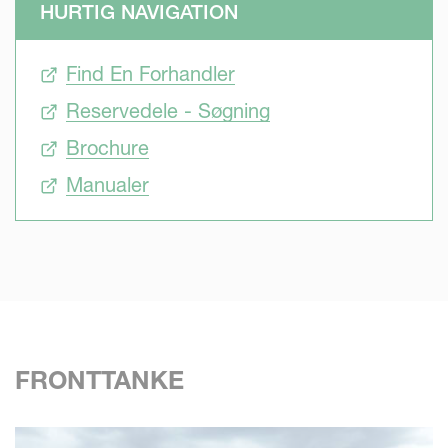
HURTIG NAVIGATION
Når du dyrker jorden, er du nødt til at reagere på specifikke
Find En Forhandler
krav fra din afgrøde. At øge produktiviteten og udbyttet
kræver mere præcision i landbruget. Du står over for
Reservedele - Søgning
specifikke markforhold, der kan variere meget, og
Brochure
vejrforhold, der kan ændre sig fra time til time. Detaljer i
timing og udførelse kan have stor indflydelse.
Manualer
Præcision
Højpræcisionssprøjtning er en vigtig faktor. Du vil være
sikker på, at det produkt, du anvender, er perfekt spredt og
giver værdi ud af hver dråbe sprøjtevæske, selv ved høj
hastighed. Jobbet skal udføres med den højest mulige
FRONTTANKE
effektivitet. Du ønsker at reducere spild, reducere
inputomkostninger og minimere påvirkningen af miljøet.