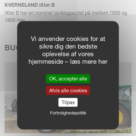
KVERNELAND iXter B
iXter B har en nominel tankkapacitet på mellem 1000 og
1800 liter.
Vi anvender cookies for at
sikre dig den bedste
BUGSEREDE SPRØJTER
oplevelse af vores
hjemmeside – læs mere her
OK, accepter alle
Afvis alle cookies
Tilpas
Fortrolighedspolitik