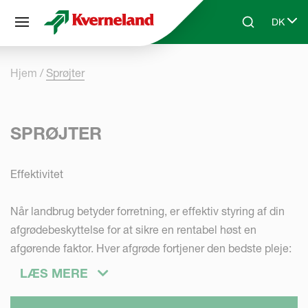
CCookie-styringspanel
DK
Skip to main content
Search
Select 
Hjem
Sprøjter
SPRØJTER
Effektivitet
Når landbrug betyder forretning, er effektiv styring af din
afgrødebeskyttelse for at sikre en rentabel høst en
afgørende faktor. Hver afgrøde fortjener den bedste pleje:
de rigtige handlinger på det rigtige tidspunkt.
LÆS MERE
Produktivitet