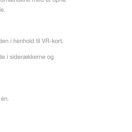
le.
den i henhold til VR-kort.
de i siderækkerne og
r én.