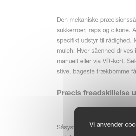
Den mekaniske præcisionssåma
sukkerroer, raps og cikorie. 
specifikt udstyr til rådighed.
mulch. Hver såenhed drives in
manuelt eller via VR-kort. Se
stive, bageste trækbomme få
Præcis frøadskillelse 
Vi anvender cook
Såsystemets avancerede konstr