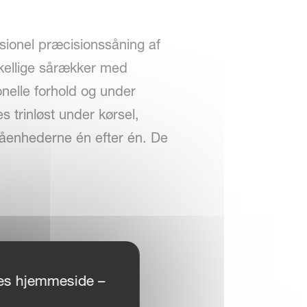
sionel præcisionssåning af
rskellige sårækker med
onelle forhold og under
s trinløst under kørsel,
 såenhederne én efter én. De
ores hjemmeside –
øplacering. Frøskivens