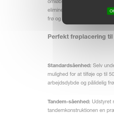
omløbshastighed svarer nøja
eliminerer frøets hop og rulle
OK
frø og parallelogramstyrede s
Perfekt frøplacering t
Standardsåenhed:
Selv unde
mulighed for at tilføje op til
arbejdsdybde og pålidelig frø
Tandem-såenhed:
Udstyret m
tandemkonstruktionen en præ