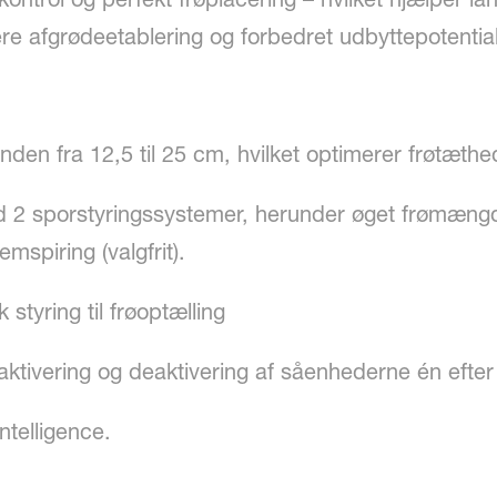
re afgrødeetablering og forbedret udbyttepotentia
anden fra 12,5 til 25 cm, hvilket optimerer frøtæthe
ed 2 sporstyringssystemer, herunder øget frømæng
mspiring (valgfrit).
styring til frøoptælling
 aktivering og deaktivering af såenhederne én efte
ntelligence.