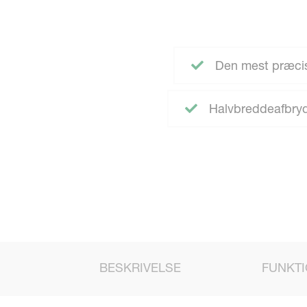
Den mest præcise
Halvbreddeafbryde
BESKRIVELSE
FUNKT