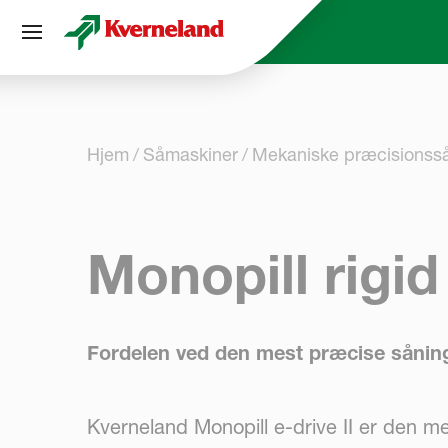
CCookie-styringspanel
Hjem
Såmaskiner
Mekaniske præcisionss
Monopill rigid
Fordelen ved den mest præcise sånin
Kverneland Monopill e-drive II er den m