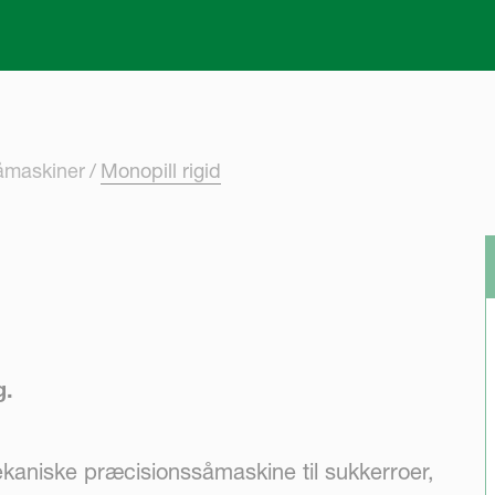
Skip to main content
åmaskiner
Monopill rigid
g.
ekaniske præcisionssåmaskine til sukkerroer,