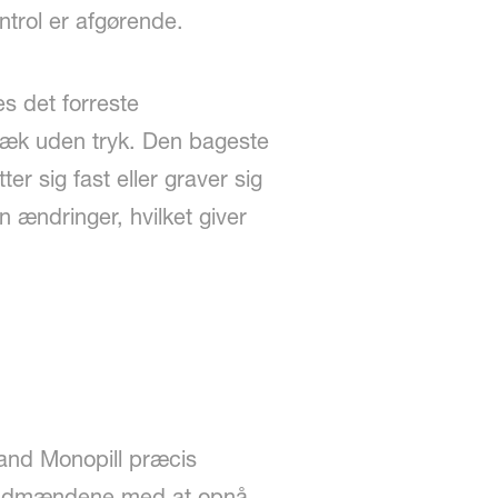
ntrol er afgørende.
es det forreste
 dæk uden tryk. Den bageste
er sig fast eller graver sig
 ændringer, hvilket giver
land Monopill præcis
r landmændene med at opnå