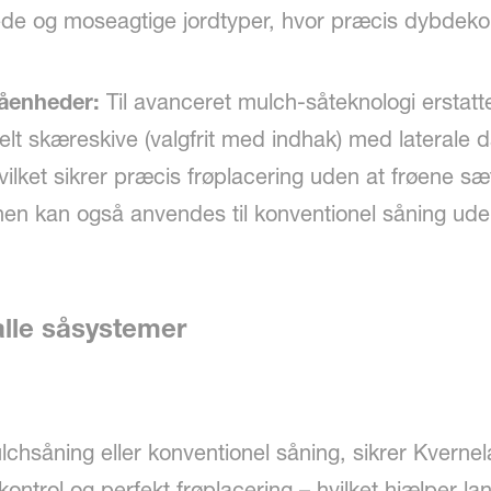
ndede og moseagtige jordtyper, hvor præcis dybdeko
åenheder:
Til avanceret mulch-såteknologi erstatt
elt skæreskive (valgfrit med indhak) med laterale
lket sikrer præcis frøplacering uden at frøene sætt
nen kan også anvendes til konventionel såning uden
alle såsystemer
chsåning eller konventionel såning, sikrer Kverne
dekontrol og perfekt frøplacering – hvilket hjælpe