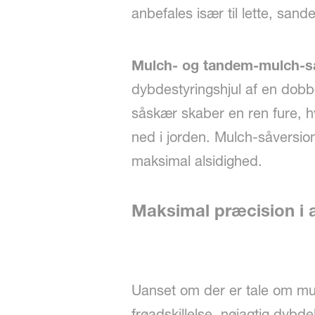
anbefales især til lette, sa
Mulch- og tandem-mulch-s
dybdestyringshjul af en dobb
såskær skaber en ren fure, hvi
ned i jorden. Mulch-såversio
maksimal alsidighed.
Maksimal præcision i 
Uanset om der er tale om mul
frøadskillelse, nøjagtig dyb