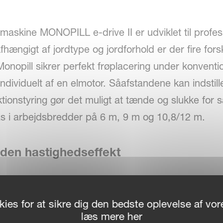
skine MONOPILL e-drive II er udviklet til profes
Afhængigt af jordtype og jordforhold er der fire fo
 Monopill sikrer perfekt frøplacering under konventi
dividuelt af en elmotor. Såafstandene kan indstille
ktionstyring gør det muligt at tænde og slukke for
s i arbejdsbredder på 6 m, 9 m og 10,8/12 m.
uden hastighedseffekt
ies for at sikre dig den bedste oplevelse af v
uktion sikrer præcis frøadskillelse og perfekt fr
læs mere her