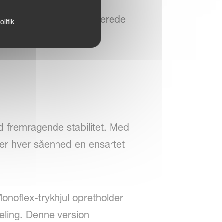
 den modurs-rotation
dskillelse af alle pelleterede
litik
er alle markforhold.
d fremragende stabilitet. Med
ikrer hver såenhed en ensartet
Monoflex-trykhjul opretholder
eling. Denne version