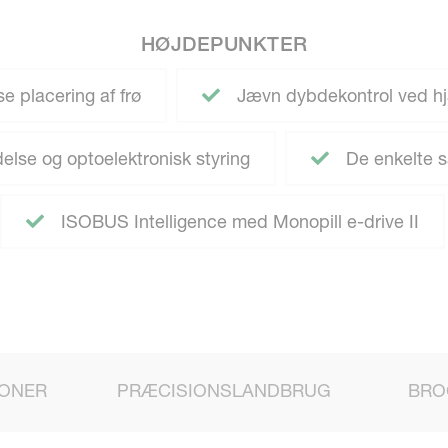
HØJDEPUNKTER
 placering af frø
Jævn dybdekontrol ved hj
lse og optoelektronisk styring
De enkelte s
ISOBUS Intelligence med Monopill e-drive II
IONER
PRÆCISIONSLANDBRUG
BRO