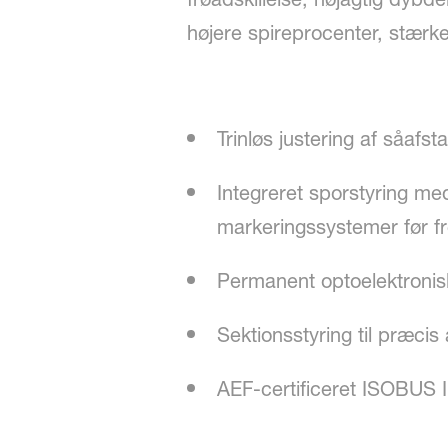
højere spireprocenter, stærke
Trinløs justering af såafst
Integreret sporstyring m
markeringssystemer før fre
Permanent optoelektronisk 
Sektionsstyring til præcis
AEF-certificeret ISOBUS I