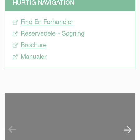
HURTIG NAVIGATION
Find En Forhandler
Reservedele - Søgning
Brochure
Manualer
SKIP VIDEO
S