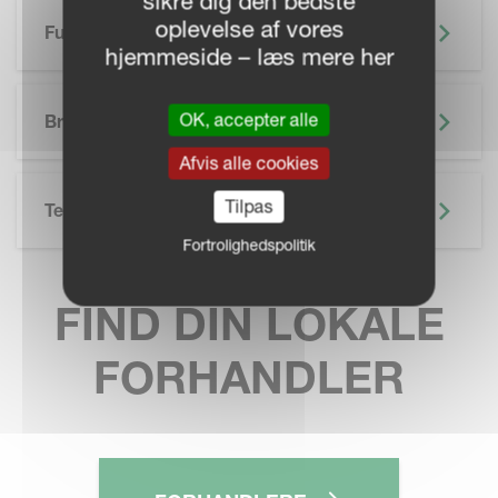
sikre dig den bedste
oplevelse af vores
Funktioner
hjemmeside – læs mere her
SKIP BROCHURE
OK, accepter alle
Brochure
Afvis alle cookies
Tilpas
Teknisk Specifikation
Fortrolighedspolitik
FIND DIN LOKALE
FORHANDLER