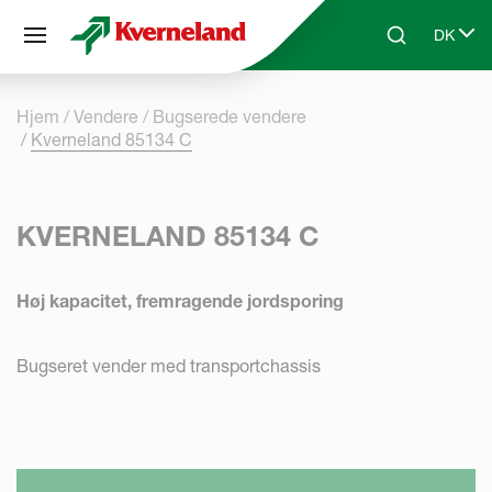
CCookie-styringspanel
DK
Skip to main content
Search
Select 
Hjem
Vendere
Bugserede vendere
Kverneland 85134 C
KVERNELAND 85134 C
Høj kapacitet, fremragende jordsporing
Bugseret vender med transportchassis