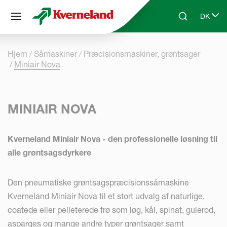
CCookie-styringspanel
DK
Skip to main content
Search
Select 
Hjem
Såmaskiner
Præcisionsmaskiner, grøntsager
Miniair Nova
MINIAIR NOVA
Kverneland Miniair Nova - den professionelle løsning til
alle grøntsagsdyrkere
Den pneumatiske grøntsagspræcisionssåmaskine
Kverneland Miniair Nova til et stort udvalg af naturlige,
coatede eller pelleterede frø som løg, kål, spinat, gulerod,
asparges og mange andre typer grøntsager samt