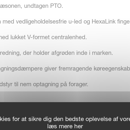
i sæsonen, undtagen PTO.
n med vedligeholdelsesfrie u-led og HexaLink finge
med lukket V-formet centralenhed.
spredning, der holder afgrøden inde i marken.
ingningsdæmpere giver fremragende køreegenskab
udstyr til nem optagning på forager.
ies for at sikre dig den bedste oplevelse af v
læs mere her