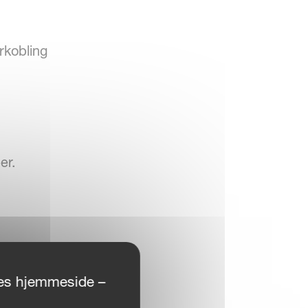
rkobling
er.
ores hjemmeside –