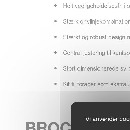
Helt vedligeholdelsesfri 
Stærk drivlinjekombinatio
Stærkt og robust design 
Central justering til kant
Stort dimensionerede sv
Kit til forager som ekstra
Vi anvender cook
BROCHURE
SKIP BROCHURE