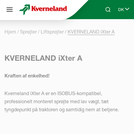
CCookie-styringspanel
DK
Skip to main content
Search
Select 
Hjem
Sprøjter
Liftsprøjter
KVERNELAND iXter A
KVERNELAND iXter A
Kraften af enkelhed!
Kverneland iXter A er en ISOBUS-kompatibel,
professionelt monteret sprøjte med lav vægt, tæt
tyngdepunkt på traktoren og samtidig nem at betjene.