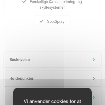
Forskellige iXclean priming- og
skyllesystemer
SpotSpray
Beskrivelse
Højdepunkter
Funktioner
Vi anvender cookies for at