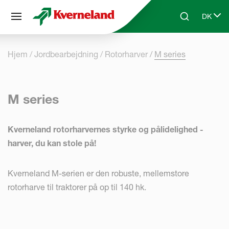
CCookie-styringspanel
DK
Skip to main content
Search
Select 
Hjem
Jordbearbejdning
Rotorharver
M series
M series
Kverneland rotorharvernes styrke og pålidelighed -
harver, du kan stole på!
Kverneland M-serien er den robuste, mellemstore
rotorharve til traktorer på op til 140 hk.