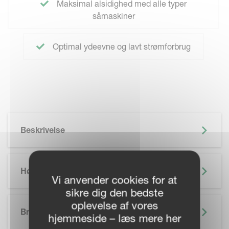
Maksimal alsidighed med alle typer
såmaskiner
Optimal ydeevne og lavt strømforbrug
Beskrivelse
Højdepunkter
Vi anvender cookies for at
sikre dig den bedste
SKIP BROCHURE
oplevelse af vores
Brochure
hjemmeside – læs mere her