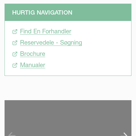
HURTIG NAVIGATION
Find En Forhandler
Reservedele - Søgning
Brochure
Manualer
SKIP VIDEO
S
?