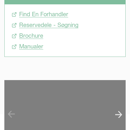
Find En Forhandler
Reservedele - Søgning
Brochure
Manualer
SKIP VIDEO
S