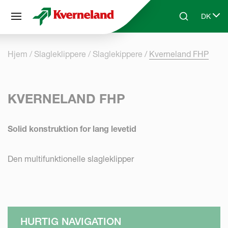
CCookie-styringspanel
DK
Skip to main content
Search
Select 
Hjem
Slagleklippere
Slaglekippere
Kverneland FHP
KVERNELAND FHP
Solid konstruktion for lang levetid
Den multifunktionelle slagleklipper
HURTIG NAVIGATION