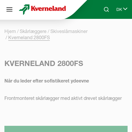
CCookie-styringspanel
DK
Skip to main content
Search
Select 
Hjem
Skårlæggere
Skiveslåmaskiner
Kverneland 2800FS
KVERNELAND 2800FS
Når du leder efter sofistikeret ydeevne
Frontmonteret skårlægger med aktivt drevet skårlægger