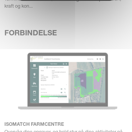
kraft og kon...
FORBINDELSE
ISOMATCH FARMCENTRE
Overvåg dine opgaver, og hold styr på dine aktiviteter på