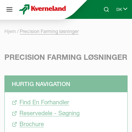
CCookie-styringspanel
DK
Skip to main content
Search
Select 
Hjem
Precision Farming løsninger
PRECISION FARMING LØSNINGER
HURTIG NAVIGATION
Find En Forhandler
Reservedele - Søgning
Brochure