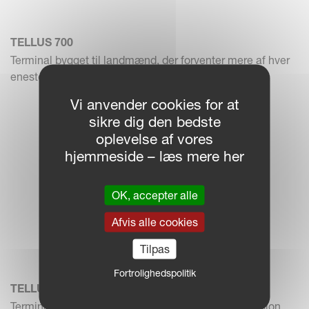
TELLUS 700
Terminal bygget til landmænd, der forventer mere af hver
eneste maski...
Vi anvender cookies for at
sikre dig den bedste
oplevelse af vores
hjemmeside – læs mere her
OK, accepter alle
Afvis alle cookies
Tilpas
Fortrolighedspolitik
TELLUS 1200
Terminal til landmænd, der har brug for mere præcision,