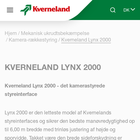
CCookie-styringspanel
DK
Skip to main content
Search
Select 
Hjem
Mekanisk ukrudtsbekæmpelse
Kamera-rækkestyring
Kverneland Lynx 2000
KVERNELAND LYNX 2000
Kverneland Lynx 2000 - det kamerastyrede
styreinterface
Lynx 2000 er den letteste model af Kvernelands
styreinterfaces og sikrer den bedste manøvredygtighed op
til 6,00 m bredde med trinløs justering af højde og
sporvidde. Takket være den brede sideforskydning er