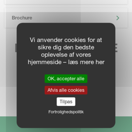
SKIP BROCHURE
Brochure
Vi anvender cookies for at
FIND DIN LOKALE
sikre dig den bedste
oplevelse af vores
FORHANDLER
hjemmeside – læs mere her
OK, accepter alle
Afvis alle cookies
FORHANDLERE
Tilpas
Fortrolighedspolitik