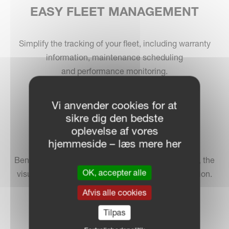
EASY FLEET MANAGEMENT
Simplify the tracking of your fleet, including warranty
information, maintenance scheduling
and performance monitoring.
Vi anvender cookies for at
SMART
sikre dig den bedste
FEATURES
oplevelse af vores
hjemmeside – læs mere her
Benefit from innovative tools like SMART SEARCH, the
OK, accepter alle
visual recognition tool for accurate part identification.
Afvis alle cookies
Tilpas
START NU