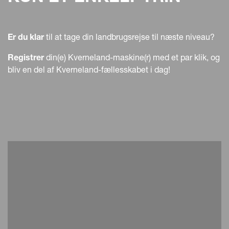
Er du klar
til at tage din landbrugsrejse til næste niveau?
Registrer
din(e) Kverneland-maskine(r) med et par klik, og
bliv en del af Kverneland-fællesskabet i dag!