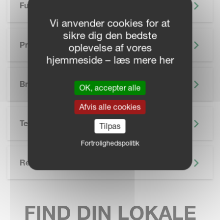
Funktioner
Vi anvender cookies for at
sikre dig den bedste
Præcisionslandbrug
oplevelse af vores
hjemmeside – læs mere her
SKIP BROCHURE
Brochure
OK, accepter alle
Afvis alle cookies
Teknisk Specifikation
Tilpas
Fortrolighedspolitik
Related
FIND DIN LOKALE