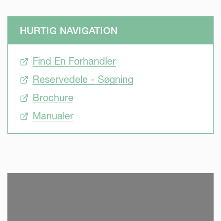
HURTIG NAVIGATION
Find En Forhandler
Reservedele - Søgning
Brochure
Manualer
SKIP VIDEO
S