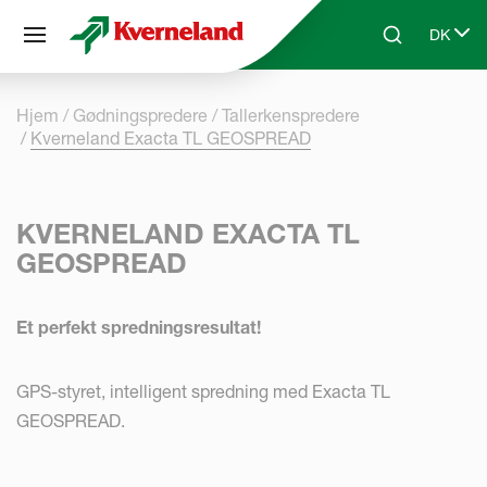
CCookie-styringspanel
DK
Skip to main content
Search
Select 
Hjem
Gødningspredere
Tallerkenspredere
Kverneland Exacta TL GEOSPREAD
KVERNELAND EXACTA TL
GEOSPREAD
Et perfekt spredningsresultat!
GPS-styret, intelligent spredning med Exacta TL
GEOSPREAD.