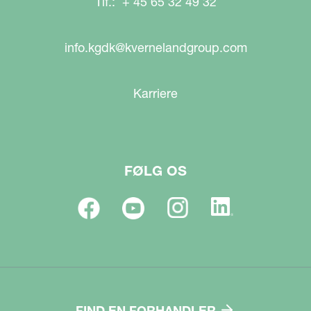
Tlf.: + 45 65 32 49 32
info.kgdk@kvernelandgroup.com
Karriere
FØLG OS
FIND EN FORHANDLER