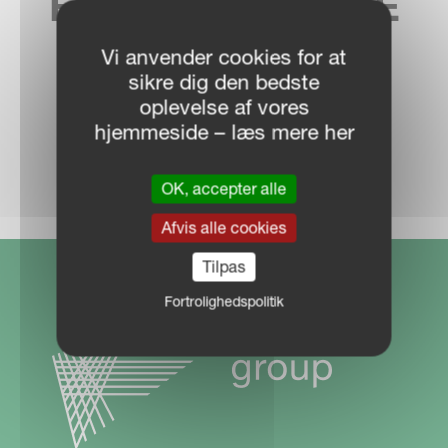
FIND DIN LOKALE
FORHANDLER
Vi anvender cookies for at
sikre dig den bedste
oplevelse af vores
hjemmeside – læs mere her
FORHANDLERE
OK, accepter alle
Afvis alle cookies
Tilpas
Fortrolighedspolitik