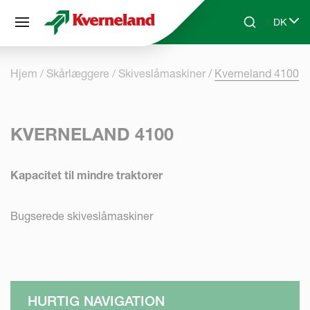
CCookie-styringspanel
DK
Skip to main content
Search
Select 
Hjem
Skårlæggere
Skiveslåmaskiner
Kverneland 4100
KVERNELAND 4100
Kapacitet til mindre traktorer
Bugserede skiveslåmaskiner
HURTIG NAVIGATION