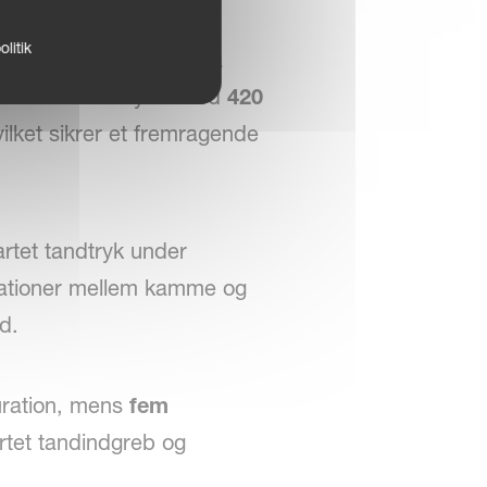
litik
t i høje afgrøder og på
askinen er udstyret med
420
vilket sikrer et fremragende
artet tandtryk under
riationer mellem kamme og
d.
uration, mens
fem
artet tandindgreb og