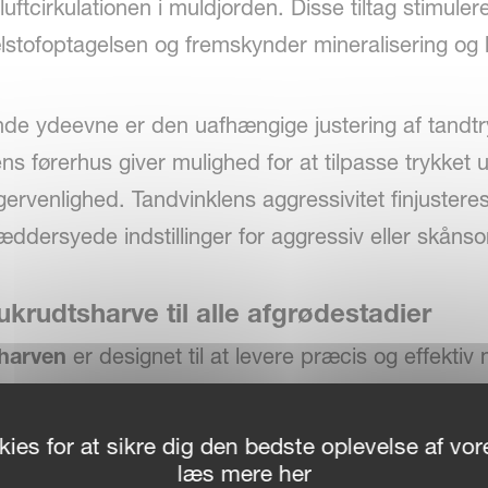
tcirkulationen i muldjorden. Disse tiltag stimulere
stofoptagelsen og fremskynder mineralisering og 
nde ydeevne er den uafhængige justering af tandtr
ens førerhus giver mulighed for at tilpasse trykket 
rugervenlighed. Tandvinklens aggressivitet finjuster
æddersyede indstillinger for aggressiv eller skånso
rudtsharve til alle afgrødestadier
harven
er designet til at levere præcis og effektiv
af en lang række afgrødeforhold. Dens omfattende
t med både følsomme unge afgrøder og fuldt udvikl
ies for at sikre dig den bedste oplevelse af v
sidighed i hele vækstsæsonen.
læs mere her