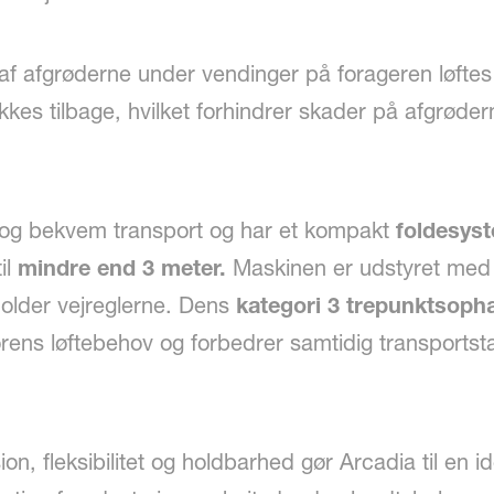
 af afgrøderne under vendinger på forageren løft
kes tilbage, hvilket forhindrer skader på afgrøder
er og bekvem transport og har et kompakt
foldesys
il
mindre end 3 meter.
Maskinen er udstyret med 
holder vejreglerne. Dens
kategori 3 trepunktsop
ens løftebehov og forbedrer samtidig transportsta
, fleksibilitet og holdbarhed gør Arcadia til en id