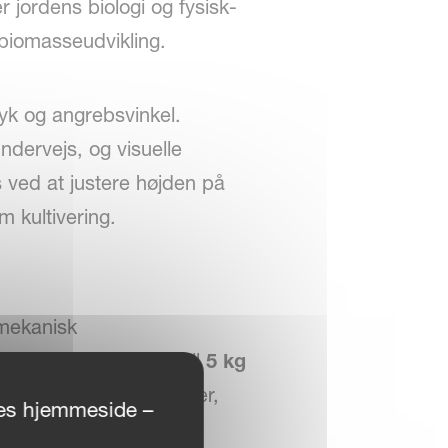
r jordens biologi og fysisk-
biomasseudvikling.
yk og angrebsvinkel.
undervejs, og visuelle
es ved at justere højden på
m kultivering.
 mekanisk
 arbejdstryk på op til
5 kg
ede afgrødepopulationer,
ores hjemmeside –