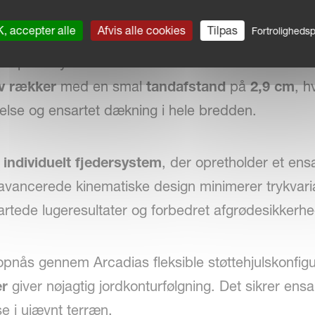
, accepter alle
Afvis alle cookies
Tilpas
Fortrolighedspo
der bjælken på 55 cm
kan Arcadia arbejde effektiv
er optimal ydelse selv under krævende forhold. M
v rækker
med en smal
tandafstand
på
2,9 cm
, h
nelse og ensartet dækning i hele bredden.
t
individuelt fjedersystem
, der opretholder et ens
 avancerede kinematiske design minimerer trykva
sartede lugeresultater og forbedret afgrødesikkerhe
opnås gennem Arcadias fleksible støttehjulskonfig
er
giver nøjagtig jordkonturfølgning. Det sikrer ens
 i ujævnt terræn.