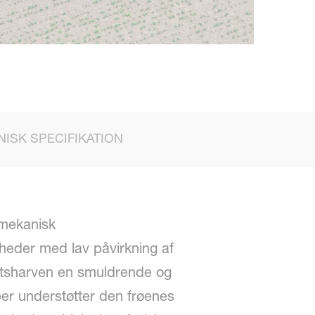
NISK SPECIFIKATION
 mekanisk
gheder med lav påvirkning af
tsharven en smuldrende og
er understøtter den frøenes