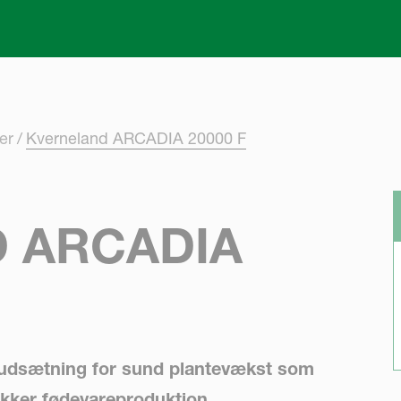
Skip to main content
ler
Kverneland ARCADIA 20000 F
 ARCADIA
rudsætning for sund plantevækst som
sikker fødevareproduktion.