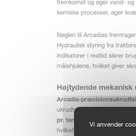
fremkomst og øger vand- og luf
kemiske processer, øger kvæl
Nøglen til Arcadias fremrage
Hydraulisk styring fra traktor
indikatorer i realtid sikrer b
målehjulene, hvilket giver skr
Højtydende mekanisk uk
Arcadia-præcisionsukrudts
ukrudtsbekæmpelse på tværs 
pr. tand
sikrer kompatibilite
Vi anvender cook
hvilket giver fremragende al