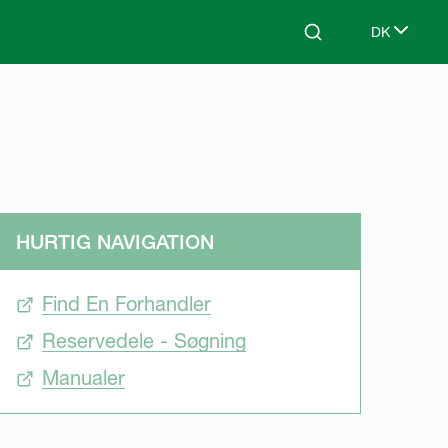
DK
Search
Select lang
HURTIG NAVIGATION
Find En Forhandler
Reservedele - Søgning
Manualer