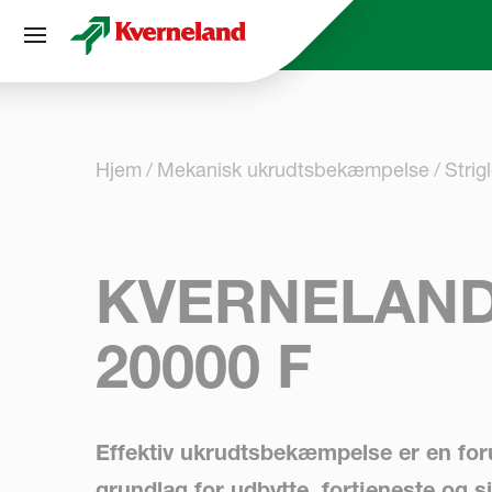
CCookie-styringspanel
Hjem
Mekanisk ukrudtsbekæmpelse
Strig
KVERNELAND
20000 F
Effektiv ukrudtsbekæmpelse er en fo
grundlag for udbytte, fortjeneste og 