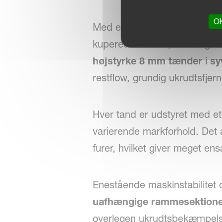
OK
Med en generøs
frihøjde un
kuperede marker, hvilket giv
højstyrke 8 mm tænder
i
sy
restflow, grundig ukrudtsfjer
Hver tand er udstyret med e
varierende markforhold. Det
furer, hvilket giver meget en
Enestående maskinstabilitet 
uafhængige rammesektion
overlegen ukrudtsbekæmpelse