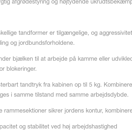
tig afgrødestyring og højtydende ukrudtsbekæmp
kellige tandformer er tilgængelige, og aggressivite
kling og jordbundsforholdene.
 under bjælken til at arbejde på kamme eller udvikl
or blokeringer.
terbart tandtryk fra kabinen op til 5 kg. Kombiner
luges i samme tilstand med samme arbejdsdybde.
 rammesektioner sikrer jordens kontur, kombineret
acitet og stabilitet ved høj arbejdshastighed