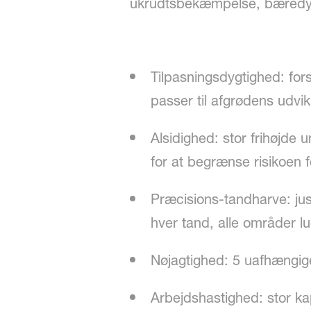
ukrudtsbekæmpelse, bæredyg
Tilpasningsdygtighed: fors
passer til afgrødens udvi
Alsidighed: stor frihøjde
for at begrænse risikoen f
Præcisions-tandharve: jus
hver tand, alle områder 
Nøjagtighed: 5 uafhængige
Arbejdshastighed: stor kap