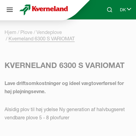
CCookie-styringspanel
DK
Skip to main content
Search
Select 
Hjem
Plove
Vendeplove
Kverneland 6300 S VARIOMAT
KVERNELAND 6300 S VARIOMAT
Lave driftsomkostninger og ideel vægtoverførsel for
høj pløjningsevne.
Alsidig plov til høj ydelse Ny generation af halvbugseret
vendbare plove 5 - 8 plovfurer