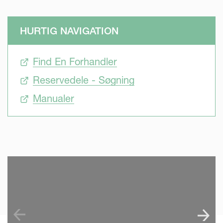
HURTIG NAVIGATION
Find En Forhandler
Reservedele - Søgning
Manualer
SKIP VIDEO
S