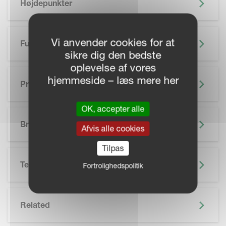
Højdepunkter
Vi anvender cookies for at
Funktioner
sikre dig den bedste
oplevelse af vores
hjemmeside – læs mere her
Præcisionslandbrug
OK, accepter alle
SKIP BROCHURE
Brochure
Afvis alle cookies
Tilpas
Teknisk Specifikation
Fortrolighedspolitik
Related