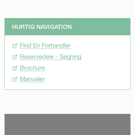
HURTIG NAVIGATION
Find En Forhandler
Reservedele - Søgning
Brochure
Manualer
SKIP VIDEO
S