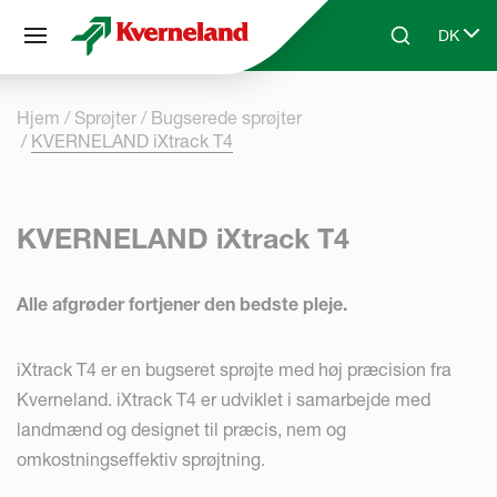
CCookie-styringspanel
DK
Skip to main content
Search
Select 
Hjem
Sprøjter
Bugserede sprøjter
KVERNELAND iXtrack T4
KVERNELAND iXtrack T4
Alle afgrøder fortjener den bedste pleje.
iXtrack T4 er en bugseret sprøjte med høj præcision fra
Kverneland. iXtrack T4 er udviklet i samarbejde med
landmænd og designet til præcis, nem og
omkostningseffektiv sprøjtning.