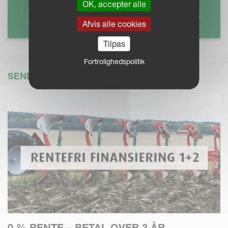
OK, accepter alle
THE KVERNELAND PUDAMA
SYSTEM SOLUTION
Afvis alle cookies
Tilpas
Fortrolighedspolitik
SENESTE NYT
0 % RENTE – BETAL OVER 3 ÅR