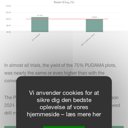
In almost all trials, the yield of the 75% PUDAMA plots,
was nearly the same or even higher than with the
conventional way of stripe fertilising.
Vi anvender cookies for at
The PUDAMA system is now fully available from season
sikre dig den bedste
2024 on the Optima TFprofi and Optima F precision seed
oplevelse af vores
drill models with the high-speed SX sowing rows.
hjemmeside – læs mere her