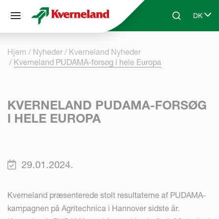
CCookie-styringspanel
DK
Skip to main content
Search
Select 
Hjem
Nyheder
Kverneland Nyheder
Kverneland PUDAMA-forsøg i hele Europa
KVERNELAND PUDAMA-FORSØG
I HELE EUROPA
29.01.2024.
Kverneland præsenterede stolt resultaterne af PUDAMA-
kampagnen på Agritechnica i Hannover sidste år.