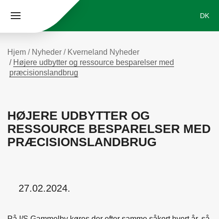
DK
Skip to main content
Search
Select 
Hjem
Nyheder
Kverneland Nyheder
Højere udbytter og ressource besparelser med
præcisionslandbrug
HØJERE UDBYTTER OG
RESSOURCE BESPARELSER MED
PRÆCISIONSLANDBRUG
27.02.2024.
På I/S Gammelby køres der efter samme såkort hvert år,