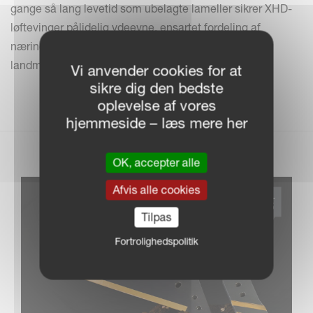
gange så lang levetid som ubelagte lameller sikrer XHD-
løftevinger pålidelig ydeevne, ensartet fordeling af
næringsstoffer og maksimalt udbyttepotentiale for
landmanden.
Vi anvender cookies for at
sikre dig den bedste
oplevelse af vores
hjemmeside – læs mere her
OK, accepter alle
Afvis alle cookies
Tilpas
Fortrolighedspolitik