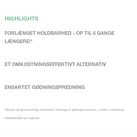
HIGHLIGHTS
FORLÆNGET HOLDBARHED - OP TIL 6 GANGE
LÆNGERE!*
ET OMKOSTNINGSEFFEKTIVT ALTERNATIV
ENSARTET GØDNING
SPREDNING
*Baseret på gennemsnitlige testforhold. Afhængig af gødningskonsistens, kvalitet, maskintype,
arbejdsbredde og vingetype.