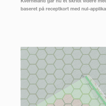
Kverneland går nu et skridt videre me
baseret på receptkort med nul-applika