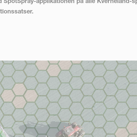
d SpotSpray-applikationen på alle Kverneland-s
tionssatser.