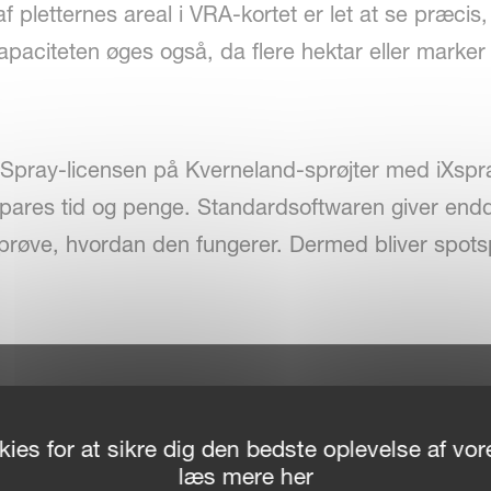
 af pletternes areal i VRA-kortet er let at se præc
 Kapaciteten øges også, da flere hektar eller mark
otSpray-licensen på Kverneland-sprøjter med iXspr
r spares tid og penge. Standardsoftwaren giver end
røve, hvordan den fungerer. Dermed bliver spotsprø
ies for at sikre dig den bedste oplevelse af v
læs mere her