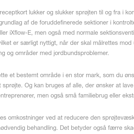
receptkort lukker og slukker sprøjten til og fra i
grundlag af de foruddefinerede sektioner i kontrol
ller iXflow-E, men også med normale sektionsventi
ket er særligt nyttigt, når der skal målrettes mod u
ing og områder med jordbundsproblemer.
e et bestemt område i en stor mark, som du ønske
 sprøjte. Og kan bruges af alle, der ønsker at lav
reprenører, men også små familiebrug eller ekstr
s omkostninger ved at reducere den sprøjtevæske
nødvendig behandling. Det betyder også færre sk