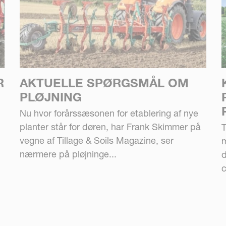
R
AKTUELLE SPØRGSMÅL OM
PLØJNING
Nu hvor forårssæsonen for etablering af nye
planter står for døren, har Frank Skimmer på
T
vegne af Tillage & Soils Magazine, ser
m
nærmere på pløjninge...
d
c