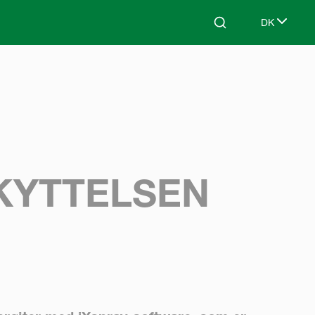
DK
Search
Select lang
KYTTELSEN