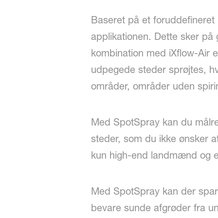
Baseret på et foruddefineret 
applikationen. Dette sker på 
kombination med iXflow-Air e
udpegede steder sprøjtes, hvil
områder, områder uden spir
Med SpotSpray kan du målrett
steder, som du ikke ønsker at
kun high-end landmænd og ent
Med SpotSpray kan der spare
bevare sunde afgrøder fra u