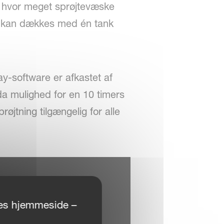
is, hvor meget sprøjtevæske
er kan dækkes med én tank
ay-software er afkastet af
da mulighed for en 10 timers
jtning tilgængelig for alle
ores hjemmeside –