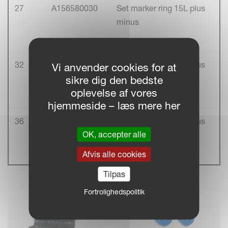
27
A156580030
Set marker ring 15L plus
minus
32
A156594130
Set marker ring 18L plus
Vi anvender cookies for at
minus
sikre dig den bedste
oplevelse af vores
hjemmeside – læs mere her
36
A156594230
Set marker ring 22L plus
OK, accepter alle
minus
Afvis alle cookies
Tilpas
Fortrolighedspolitik