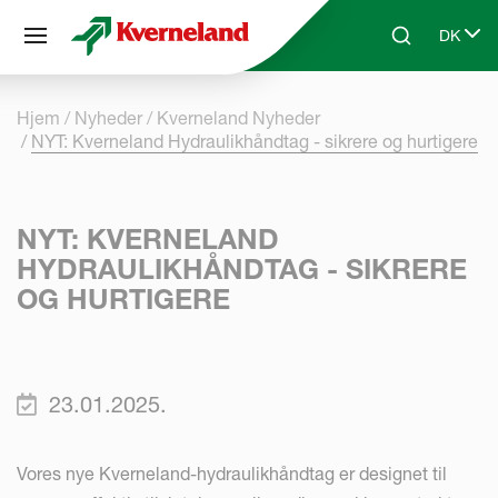
CCookie-styringspanel
DK
Skip to main content
Search
Select 
Hjem
Nyheder
Kverneland Nyheder
NYT: Kverneland Hydraulikhåndtag - sikrere og hurtigere
NYT: KVERNELAND
HYDRAULIKHÅNDTAG - SIKRERE
OG HURTIGERE
23.01.2025.
Vores nye Kverneland-hydraulikhåndtag er designet til