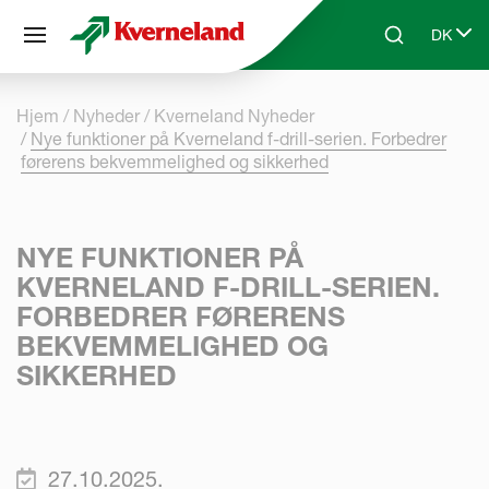
CCookie-styringspanel
DK
Skip to main content
Search
Select 
Hjem
Nyheder
Kverneland Nyheder
Nye funktioner på Kverneland f-drill-serien. Forbedrer
førerens bekvemmelighed og sikkerhed
NYE FUNKTIONER PÅ
KVERNELAND F-DRILL-SERIEN.
FORBEDRER FØRERENS
BEKVEMMELIGHED OG
SIKKERHED
27.10.2025.