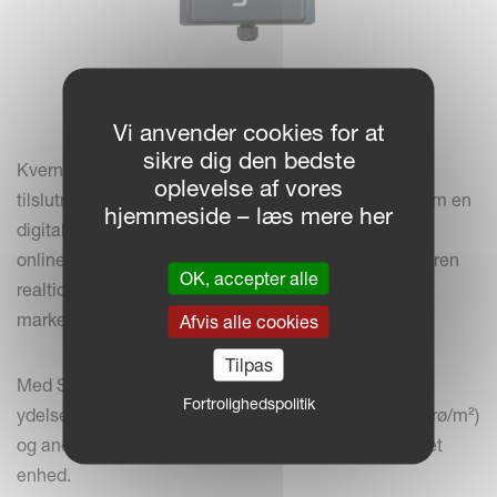
Vi anvender cookies for at
sikre dig den bedste
Kverneland Sync bringer næste niveau af
oplevelse af vores
tilslutningsmuligheder til f-drill-serien og fungerer som en
hjemmeside – læs mere her
digital bro mellem maskinen og Kvernelands
onlinetjenester. Denne problemfri integration giver føren
OK, accepter alle
realtidsovervågning og smartere overførsel af data i
marken.
Afvis alle cookies
Tilpas
Med Sync får brugerne øjeblikkelig adgang til vigtige
Fortrolighedspolitik
ydelsesdata såsom arbejdshastighed, såmængder (frø/m²)
og andre kritiske målinger, alt sammen fra en tilsluttet
enhed.