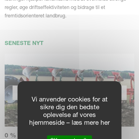
regler, øge driftseffektiviteten og bidrage til et
fremtidsorienteret landbrug.
SENESTE NYT
Vi anvender cookies for at
sikre dig den bedste
oplevelse af vores
hjemmeside – læs mere her
0 % RENTE – BETAL OVER 3 ÅR