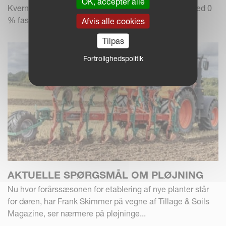
OK, accepter alle
Kverneland Group tilbyder en finansieringsløsning med 0
% fast rente og 1+2 betaling.
Afvis alle cookies
Tilpas
Fortrolighedspolitik
AKTUELLE SPØRGSMÅL OM PLØJNING
Nu hvor forårssæsonen for etablering af nye planter står
for døren, har Frank Skimmer på vegne af Tillage & Soils
Magazine, ser nærmere på pløjninge...