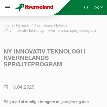
CCookie-styringspanel
DK
Skip to main content
Search
Select 
Hjem
Nyheder
Kverneland Nyheder
Ny innovativ teknologi i Kvernelands sprøjteprogram
NY INNOVATIV TEKNOLOGI I
KVERNELANDS
SPRØJTEPROGRAM
13.04.2026.
På grund af stadig strengere miljøregler og den