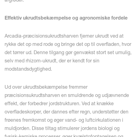
Effektiv ukrudtsbekæmpelse og agronomiske fordele
Arcadia-præcisionsukrudtsharven fjerner ukrudt ved at
rykke det op med rode og bringe det op til overfladen, hvor
det tørrer ud. Denne tilgang gør genvækst stort set umulig,
selv med rhizom-ukrudt, der er kendt for sin
modstandsdygtighed.
Ud over ukrudtsbekæmpelse fremmer
præcisionsukrudtsharven en smuldrende og udjævnende
effekt, der forbedrer jordstrukturen. Ved at knække
overfladeskorper, der dannes efter regn, understøtter den
frøenes fremkomst og øger vand- og luftcirkulationen i
muldjorden. Disse tiltag stimulerer jordens biologi og
fysisk-kemiske processer, øger kvælstofoptagelsen og