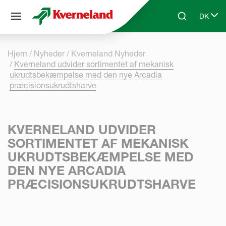
CCookie-styringspanel
DK
Skip to main content
Search
Select 
Hjem
Nyheder
Kverneland Nyheder
Kverneland udvider sortimentet af mekanisk
ukrudtsbekæmpelse med den nye Arcadia
præcisionsukrudtsharve
KVERNELAND UDVIDER
SORTIMENTET AF MEKANISK
UKRUDTSBEKÆMPELSE MED
DEN NYE ARCADIA
PRÆCISIONSUKRUDTSHARVE