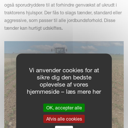
også sporudryddere til at forhindre genvækst af ukrudt i
traktorens hjulspor. Der fås to slags tænder, standard eller
aggressive, som passer til alle jordbundsforhold. Disse
tænder kan hurtigt udskiftes
.
Vi anvender cookies for at
sikre dig den bedste
oplevelse af vores
hjemmeside – læs mere her
OK, accepter alle
Afvis alle cookies