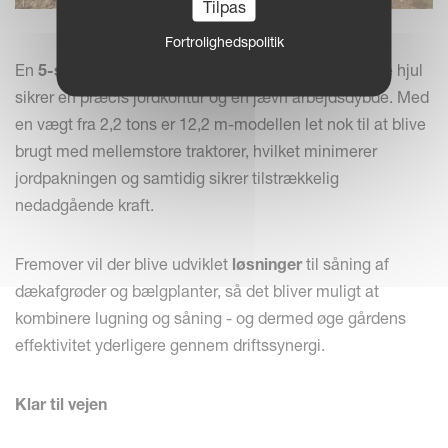
Tilpas
Fortrolighedspolitik
En
5-sektioners ramme
kombineret med velfordelte hjul
sikrer en præcis jordkontur og en jævn arbejdsdybde. Med
en vægt fra 2,2 tons er 12,2 m-modellen let nok til at blive
brugt med mellemstore traktorer, hvilket minimerer
jordpakningen og samtidig sikrer tilstrækkelig
nedadgående kraft.
Fremover vil der blive udviklet
løsninger
til såning af
dækafgrøder og bælgplanter, så det bliver muligt at
kombinere lugning og såning - og dermed øge gårdens
effektivitet yderligere gennem driftssynergi.
Klar til vejen