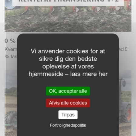
0 % RENTE – BETAL OVER 3 ÅR
Kverneland Group tilbyder en finansieringsløsning med 0
Vi anvender cookies for at
% fast rente og 1+2 betaling.
sikre dig den bedste
oplevelse af vores
hjemmeside – læs mere her
OK, accepter alle
Afvis alle cookies
Tilpas
Fortrolighedspolitik