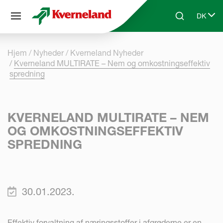
CCookie-styringspanel
DK
Skip to main content
Search
Select 
Hjem
Nyheder
Kverneland Nyheder
Kverneland MULTIRATE – Nem og omkostningseffektiv
spredning
KVERNELAND MULTIRATE – NEM
OG OMKOSTNINGSEFFEKTIV
SPREDNING
30.01.2023.
Effektiv forvaltning af næringsstoffer i afgrøderne er en