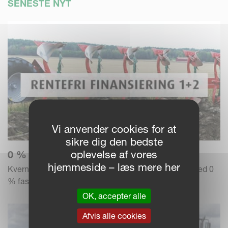
SENESTE NYT
Vi anvender cookies for at
sikre dig den bedste
oplevelse af vores
0 % RENTE – BETAL OVER 3 ÅR
hjemmeside – læs mere her
Kverneland Group tilbyder en finansieringsløsning med 0
% fast rente og 1+2 betaling.
OK, accepter alle
Afvis alle cookies