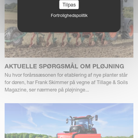
Tilpas
Fortrolighedspolitik
AKTUELLE SPØRGSMÅL OM PLØJNING
Nu hvor forårssæsonen for etablering af nye planter står
for døren, har Frank Skimmer på vegne af Tillage & Soils
Magazine, ser nærmere på pløjninge...