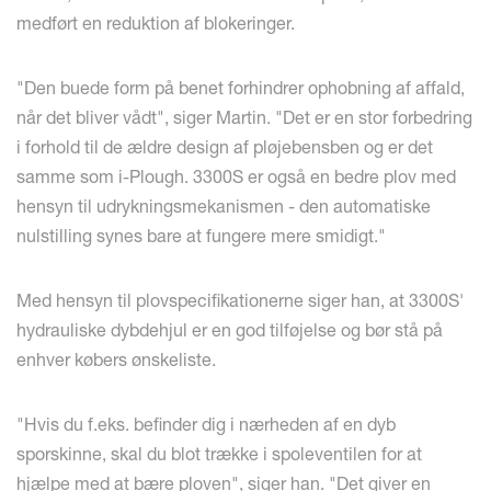
medført en reduktion af blokeringer.
"Den buede form på benet forhindrer ophobning af affald,
når det bliver vådt", siger Martin. "Det er en stor forbedring
i forhold til de ældre design af pløjebensben og er det
samme som i-Plough. 3300S er også en bedre plov med
hensyn til udrykningsmekanismen - den automatiske
nulstilling synes bare at fungere mere smidigt."
Med hensyn til plovspecifikationerne siger han, at 3300S'
hydrauliske dybdehjul er en god tilføjelse og bør stå på
enhver købers ønskeliste.
"Hvis du f.eks. befinder dig i nærheden af en dyb
sporskinne, skal du blot trække i spoleventilen for at
hjælpe med at bære ploven", siger han. "Det giver en