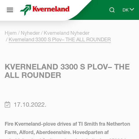
CCookie-styringspanel
DK
Skip to main content
Search
Select 
Hjem
Nyheder
Kverneland Nyheder
Kverneland 3300 S Plov– THE ALL ROUNDER
KVERNELAND 3300 S PLOV– THE
ALL ROUNDER
17.10.2022.
Fire Kverneland-plove drives af TI Smith fra Netherton
Farm, Alford, Aberdeenshire. Hovedparten af