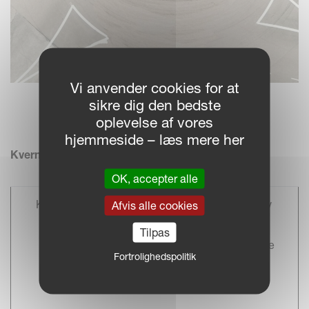
Vi anvender cookies for at
sikre dig den bedste
Kverneland 3400 S
oplevelse af vores
hjemmeside – læs mere her
Kverneland LO and LO Variomat specifications
OK, accepter alle
Kverneland
Number of
Interbody
Afvis alle cookies
Model
Furrows
Tilpas
Clearance
Fortrolighedspolitik
(cm)