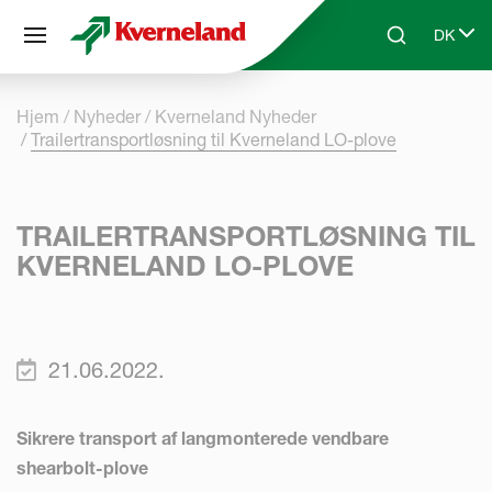
CCookie-styringspanel
DK
Skip to main content
Search
Select 
Hjem
Nyheder
Kverneland Nyheder
Trailertransportløsning til Kverneland LO-plove
TRAILERTRANSPORTLØSNING TIL
KVERNELAND LO-PLOVE
21.06.2022.
Sikrere transport af langmonterede vendbare
shearbolt-plove