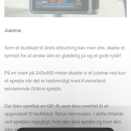
Juletræ
Som et budskab til årets afslutning kan man eks. skabe et
symbol for at ønske alle en glædelig jul og et godt nytår!
På en mark på 340x460 meter skabte vi et juletræ ved kun
at sprøjte når det er nødvendigt med Kverneland
selvkørende iXdrive sprøjte.
Der blev oprettet en GIF-fil, som blev overført til et
opgavekort til IsoMatch Tellus-terminalen. I dette tilfælde
ved sprøjten nøjagtigt, hvor den skal sprøjte og hvor den
ikke skal sprøjte.