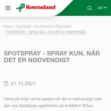
CCookie-styringspanel
DK
Skip to main content
Search
Select 
Hjem
Nyheder
Kverneland Nyheder
SpotSpray - spray kun, når det er nødvendigt
SPOTSPRAY - SPRAY KUN, NÅR
DET ER NØDVENDIGT
21.12.2021.
Tænk på miljø ved at sprøjte når det er nødvendigt med
den nye SpotSpray-applikation på IsoMatch Tellus-