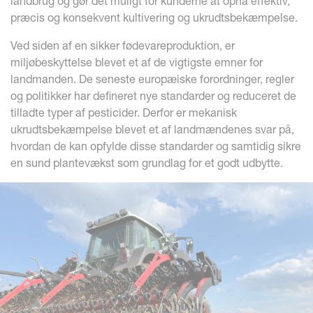
landbrug og gør det muligt for kunderne at opnå effektiv,
præcis og konsekvent kultivering og ukrudtsbekæmpelse.
Ved siden af en sikker fødevareproduktion, er
miljøbeskyttelse blevet et af de vigtigste emner for
landmanden. De seneste europæiske forordninger, regler
og politikker har defineret nye standarder og reduceret de
tilladte typer af pesticider. Derfor er mekanisk
ukrudtsbekæmpelse blevet et af landmændenes svar på,
hvordan de kan opfylde disse standarder og samtidig sikre
en sund plantevækst som grundlag for et godt udbytte.