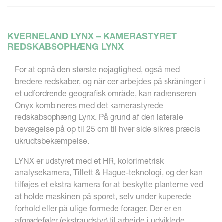
KVERNELAND LYNX – KAMERASTYRET
REDSKABSOPHÆNG LYNX
For at opnå den største nøjagtighed, også med
bredere redskaber, og når der arbejdes på skråninger i
et udfordrende geografisk område, kan radrenseren
Onyx kombineres med det kamerastyrede
redskabsophæng Lynx. På grund af den laterale
bevægelse på op til 25 cm til hver side sikres præcis
ukrudtsbekæmpelse.
LYNX er udstyret med et HR, kolorimetrisk
analysekamera, Tillett & Hague-teknologi, og der kan
tilføjes et ekstra kamera for at beskytte planterne ved
at holde maskinen på sporet, selv under kuperede
forhold eller på ulige formede forager. Der er en
afgrødeføler (ekstraudstyr) til arbejde i udviklede