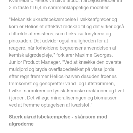
Kverneland Helios vil blive tilbudt i arbejdsbredder fra
3 m faste til 6,4 m sammenklappelige modeller.
"Mekanisk ukrudtsbekæmpelse i rækkeafgrøder og
korn er Helios et effektivt redskab til og det virker også
i tilfælde af resistens, som f.eks. sulfonylurea og
pinoxaden. Det udvider også muligheden for at
reagere, når forholdene begrænser anvendelsen af
kemisk afgrødepleje," forklarer Maxime Georges,
Junior Product Manager. "Ved at knække den øverste
muldjord og bryde overfladedækket på visse jorde
efter regn fremmer Helios-harven desuden frøenes
fremkomst og genopretter vand- og luftstrømmen,
hvilket stimulerer de fysisk-kemiske reaktioner og livet
i jorden. Det vil øge mineraliseringen og biomassen
ved at fremme optagelsen af kvælstof."
Stærk ukrudtsbekæmpelse - skånsom mod
afgrøderne