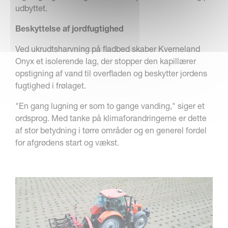
udbyttet.
Beskyttelse af jordfugtighed
Ved ukrudtsharvning på fladbed skaber Kverneland
Onyx et isolerende lag, der stopper den kapillærer
opstigning af vand til overfladen og beskytter jordens
fugtighed i frølaget.
"En gang lugning er som to gange vanding," siger et
ordsprog. Med tanke på klimaforandringerne er dette
af stor betydning i tørre områder og en generel fordel
for afgrødens start og vækst.